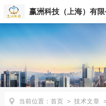
赢洲科技（上海）有限
当前位置：
首页
>
技术文章
>