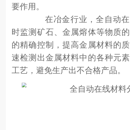
要作用。
在冶金行业，全自动在
时监测矿石、金属熔体等物质的
的精确控制，提高金属材料的质
速检测出金属材料中的各种元素
工艺，避免生产出不合格产品。