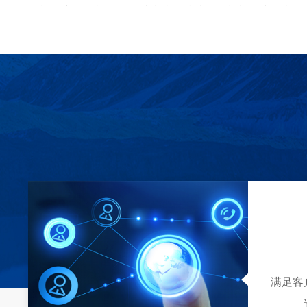
智能元素分析机器人：
以快速、精准、智能检测为核心，
提供高效、合规的元素检测与材料分析。
服务网络与技术支持
公司以上海总部为核心，构建覆盖全国的一体化服务体
南、湖北、湖南、江苏、江西、山东、浙江、河北、山西
川等多个重点省市设立分支机构，为客户提供高效响应的
作培训、专业技术支持、仪器定期校准及终身维护等全面
合作与创新
赢洲科技始终秉持 “技术为基、服务为本" 的发展理
研机构及行业主要企业开展深度合作，积极引进优秀技术
定制化检测解决方案。公司以诚信为根基，以创新为驱动，
全力助力客户实现生产过程智能化、自动化与精准化升
业。
满足客
赢洲科技 —— 让检测更智能，让品质更好！