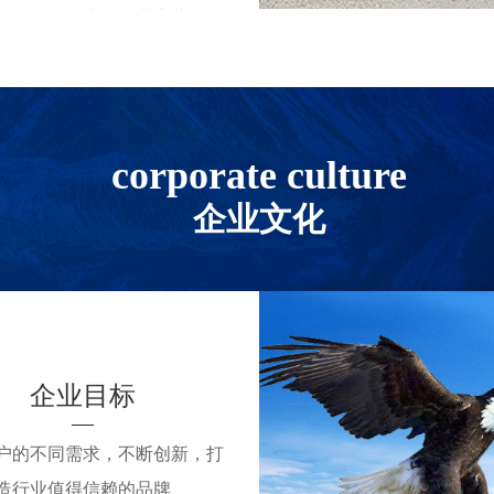
以机代人，为各行业
客户
系，已在香港、广东、河
、天津、北京、陕西、四
corporate culture
设备安装调试、定制化操
企业文化
服务。
念，与国内外众多高校、科
，围绕客户实际需求打造
深耕 X 射线检测领域，
级，致力成为行业优秀企
企业目标
户的不同需求，不断创新，打
造行业值得信赖的品牌