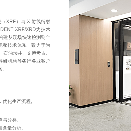
XRF）与 X 射线衍射
IDENT XR
F/XRD为
技术
构建从现场快速检测到全
完整技术体系，致力于为
、石油录井、文博考古、
科研机构等各行各业
客户
案。
，优化生产流程。
。
查与分类。
属含量分析。