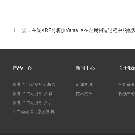
上一篇：
在线XRF分析仪Vanta iX在金属制造过程中的检
产品中心
新闻中心
关于我
赢洲 全自动材料分析仪
新闻资讯
公司简
工业产线无损检测
赢洲 全自动分析仪 多
技术文章
视频中
行业材料分析检测设备
赢洲 全自动分析仪 合
金矿石元素检测设备
全自动光谱元素分析机
器人合金牌号分析仪