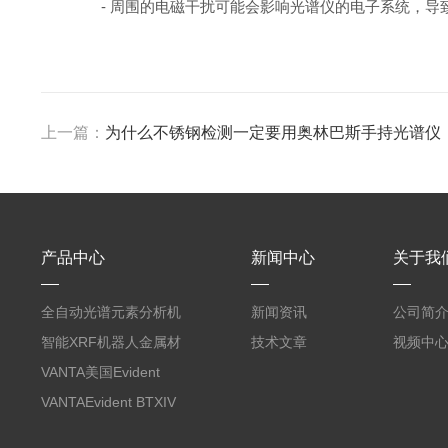
- 周围的电磁干扰可能会影响光谱仪的电子系统，导
上一篇：
为什么不锈钢检测一定要用奥林巴斯手持光谱仪
产品中心
新闻中心
关于我
全自动光谱元素分析机
新闻资讯
公司简
器人合金牌号分析仪
智能XRF机器人金属材
技术文章
视频中
料全自动成分分析仪
VANTA美国Evident
BTXIV 台式XRD粉末衍
VANTAEvident BTXIV
射仪
小型台式X射线衍射仪