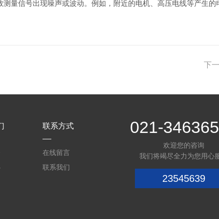
致测量信号出现噪声或波动。例如，附近的电机、高压电线等产生的
下
021-34636
们
联系方式
欢迎您的咨询
介
在线留言
我们将竭尽全力为您用心
心
联系我们
23545639