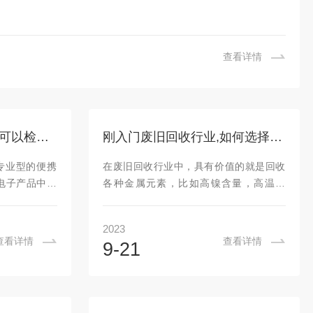
查看详情
手持ROHS光谱分析仪可以检测哪些有害物质
刚入门废旧回收行业,如何选择手持光谱分析仪
专业型的便携
在废旧回收行业中，具有价值的就是回收
电子产品中是
各种金属元素，比如高镍含量，高温合
镉、汞等。手
金，钼丝，等都是回收价值比较高的，在
于RoHS六种
废旧回收行业如何快速区分金属的材质，
2023
Cd，汞Hg，
是回收行业面临的难题之一。手持光谱分
查看详情
查看详情
9-21
DE，多溴联苯
析仪可以用于检测各种物质的成分和含
产品范围相当广
量，尤其是在废旧金属、不锈钢等检测行
电器、医疗、
业，手持光谱分析仪具有很大的优势。相
品，它不仅包
比传统检测方法，手持光谱仪检测会更加