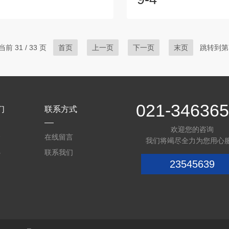
应用。但不同种类的铝合金，成
仪，科研人员、工程师和地
异，其性能、耐腐蚀和机械特性
可以在不同的现场环境中进
异。在铝合金生产制造和质量控
分析和表征。便携式XRD衍
，如何快速准确分析铝合金的成
学、地质学、药物研发、环
前 31 / 33 页
首页
上一页
下一页
末页
跳转到第
为重要。手持光谱检测仪以其实
具有广泛的应用。材料分析：
携性和高精度的特点，成为铝合
可以帮助确定材料的相态、
得力助手。手持光谱检测仪的优
体质量和晶体缺陷等信息。
的实时性。手持光谱分析仪基于
学研究、材料开发、质量
可...
要。...
021-34636
们
联系方式
欢迎您的咨询
介
在线留言
我们将竭尽全力为您用心
心
联系我们
23545639