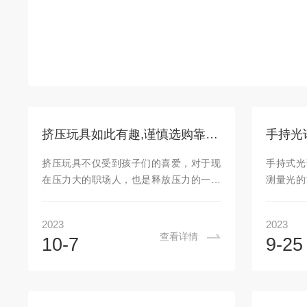
挤压玩具如此有趣,谨慎选购靠Vanta
挤压玩具不仅受到孩子们的喜爱，对于现
手持式光
在压力大的职场人，也是释放压力的一种
测量光的
玩具。但某些挤压玩具中砷的含量也令人
特性。为
担忧。孩子们通常会反复挤压和释放这种
仪，以下
2023
2023
玩具自娱自乐，而这种玩具的外观漂亮、
安全：在
查看详情
10-7
9-25
气味诱人可能会引得幼儿将玩具放进嘴
员应接受
里，儿童与这些玩具的身体接触会达到相
明和操
当高的水平。儿童手中的挤压玩具可能会
备，如
有毒吗?我们都知道，很多高含量的化学物
全。仪器