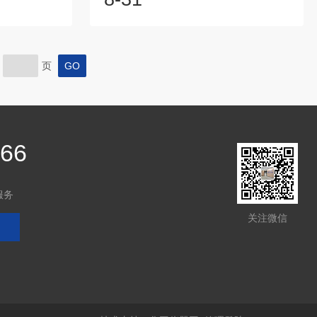
质勘探人员等
素含量，通过利用光电效应原理，快速而
行快速的材料
准确地测量管道壁面的金属元素浓度。与
射仪在材料科
传统的腐蚀监测方法相比，它具有以下几
境监测等领域
个明显的技术特点：高精度分析：手持合
页
XRD衍射仪
金分析仪可以实时检测天然气管道中的合
晶格参数、晶
金成分，通过快速、准确的分析结果，能
这对于材料科
够确定管道中各种金属元素的含量和比
控制非常重
例。这有助于评估管道材料的耐腐蚀性
能，并及时发现...
566
服务
关注微信