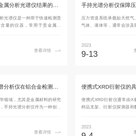
需要进行校准操作。校准的目的
括整机产品，而且包括生产
影响贵金属分析光谱仪结果的因素有几点
器的准确性和可靠性。根据仪器
零部件、原材料及包装件，
使用标准参考光源进行校准，并
产链。监查产品在消费者安全
析光谱仪是一种用于快速检测贵
压力管道系统承载如天然气
明书中的步骤进行操作。测量环
的合规情况用于消费产品...
素含量的仪器，常用于贵金属鉴
气体、液体等，通常会涉及
光谱测量...
、研发等领域。它通过分析样品
腐蚀的基础工业原材料。这
特征，来确定贵金属(如金、银、
泄露或发生事故，都会造成
2023
含量。然而，贵金属分析光谱仪的
果。压力管道系统一般由管
查看详情
9-13
受到多个因素的影响：光源与检
接件、焊缝以及压力容易等
是贵金属分析光谱仪的重要组成
期对管道系统进行检测维护
响着光谱仪的性能。光源的稳定
光谱分析仪可以为压力管道
度和波长范围对测定结果有重要
靠支撑。仪景通手持式光谱
时，检测器的灵敏度、线性范围
力管道系统检测中获得良好
手持光谱分析仪在铝合金检测中的应用优势
声水平也会影响测定结果的准确
势在于：检测能力强仪景通
，光源和检测器的选择和性能对
仪可以在压力管道系统检测
学领域，尤其是金属材料的研究
便携式XRD衍射仪通常由X
析光谱仪至关重要。校准曲线和
提供准确的化学成分和合金
，手持光谱分析仪作为一种创新
样品支架、衍射仪探测器和
属...
确定管道系统...
铝合金检测领域发挥着重要的作
等组成。通过发射X射线照射
金作为一种轻质高强度的金属材
集经样品衍射后的X射线，可
2023
空航天、汽车制造、建筑等领域
品晶体结构的信息。利用便携
查看详情
9-4