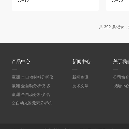
应用。然而，便携式X射线衍射仪的出现，
有广泛的
克服了这些限制，使得随时随地进行实验
分存在差
研究成为了可能。X射线衍射仪的基本原理
等各有差
是利用X射线与样品之间的相互作用，产生
制过程中
共 392 条记录，当
衍射现象，通过对衍射图像的分析，可以
分显得尤
获得样品的晶体结构信息。X射线衍射仪在
时性、便
保持传统X射线衍射仪的基本结构和工作原
金分析的
理的同时，采用了小型化、集成化的设...
势在于它
光谱技术，
产品中心
新闻中心
关于我
赢洲 全自动材料分析仪
新闻资讯
公司简
工业产线无损检测
赢洲 全自动分析仪 多
技术文章
视频中
行业材料分析检测设备
赢洲 全自动分析仪 合
金矿石元素检测设备
全自动光谱元素分析机
器人合金牌号分析仪