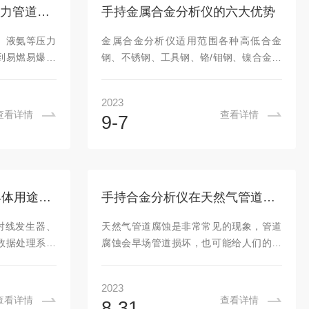
整机所使用的
快速、准确、便捷和可靠。那么如何选择
手持光谱分析仪保障压力管道系统安全
手持金属合金分析仪的六大优势
关系到整个生
手持光谱分析仪?适用范围：不同的废旧回
与RoHS方面
收行业可能涉及不同类型的材料，例如金
、液氨等压力
金属合金分析仪适用范围各种高低合金
属、塑料、纸张等，所以需要选择适用于
到易燃易爆易
钢、不锈钢、工具钢、铬/钼钢、镍合金、
你行业的光谱分...
类原材料一旦
钻合金、镍/钻耐热合金、钛合金、铜合
非常严重的后
金、青铜、锌合金、钨合金等;可通过对其
2023
道、阀门、连
它合金元素的测定，间接实现对铝、镁轻
查看详情
查看详情
9-7
组成，需要定
合金的牌号鉴定。便携性：手持金属合金
。仪景通手持
分析仪体积小巧轻便，易于携带和操作。
系统安全做可
用户可以将其随身携带到现场进行实时分
仪之所以在压
析，无需取样并送往实验室进行测试。非
的口碑，其优
破坏性：手持金属合金分析仪使用非破坏
便携式XRD衍射仪的具体用途包含哪些
手持合金分析仪在天然气管道腐蚀方面的技术特点
手持光谱分析
性的分析方法，不需要对待测物进行任何
中快速检测并
损坏或破坏性测试。它可以通过材料表面
射线发生器、
天然气管道腐蚀是非常常见的现象，管道
辨别信息，以
直接进行分析，保持测试样品的完整性和
数据处理系统
腐蚀会早场管道损坏，也可能给人们的生
可用性。快...
样品，然后收
活带来严重影响。如何有效监测和控制腐
以得到有关样
蚀?这就需要手持合金分析仪的助力，这是
2023
式XRD衍射
一种能够实时监测天然气管道内的金属元
查看详情
查看详情
8-31