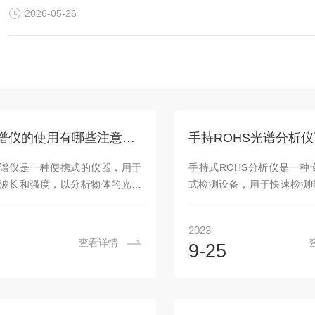
2026-05-26
手持光谱仪的使用有哪些注意事项
谱仪是一种便携式的仪器，用于
手持式ROHS分析仪是一种
波长和强度，以分析物体的光谱
式检测设备，用于快速检测
了正确、准确地使用手持式光谱
否含有有害物质，例如铅、
是一些使用注意事项。操作人员
持式ROHS光谱分析仪：应用
2023
使用手持式光谱仪之前，操作人
有害物质，包括：铅Pb，镉
查看详情
9-25
相关培训，并熟悉仪器的使用说
六价铬Cr6+，多溴二苯醚B
作方法。同时，应穿戴好防护设
PBB，RoHS指令涉及的
安全眼镜、手套等，确保人身安
泛，几乎涵盖了所有电子、
校准：在每次使用手持式光谱仪
通信、玩具、安防信息等产