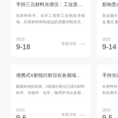
质会危害人体健康，甚至可能还有某些已
之前，都
手持三元材料光谱仪：工业质量控制与研发的新兴工具
知的致癌物质，2018年，丹麦政府全面禁
是确认仪
止了挤压玩具的销售。使用VantaXRF分析
的要求，
在材料科学、化学工程和工业制造等领
贵金属分
仪对这些玩具进行检测，在15秒到30...
按照说
域，对原材料和制成品的质量控制至关重
金属元
境：在进行
要。以往，这一过程通常依赖于实验室分
定、贸易
析，然而实验室分析方法常常无法满足实
中的光谱
2023
2023
时、现场的检测需求。随着技术的发展，
铂等)的
查看详情
9-18
9-14
手持三元材料光谱仪的出现，为工业质量
测定结果
控制和研发提供了新的解决方案。这是一
测器光源
种先进的、手提式的光谱分析仪器，它能
部分，影
够快速、精确地分析各种材料中的元素成
性、光强
分。这种光谱仪使用先进的光谱技术，如X
影响。同
便携式X射线衍射仪在各领域有哪些应用？
射线荧光光谱法（XRF）、激光诱导击穿
以及噪
光谱法（LIBS）和原子吸收光谱法
性。因此
随着科技的发展，X射线衍射仪已成为材料
在材料科
（AAS）等，来检测材料中的元素种类和
贵金属分
科学、生物学、化学、物理学等众多领域
和应用中
含量。手持...
标准品贵金
中非常重要的研究工具。传统的X射线衍射
技术，在
仪通常体积庞大、价格昂贵，并且需要固
用。铝合
2023
2023
定的实验环境，这限制了其在各个领域的
料，在航
查看详情
9-6
9-5